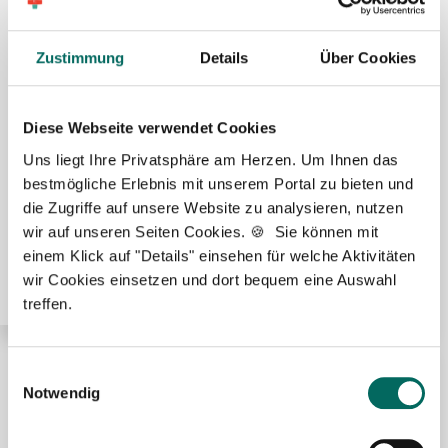
Region Radolfzell:
Zustimmung
Details
Über Cookies
🌟 PREMIUM-STELLENANGEBOT 🌟
Diese Webseite verwendet Cookies
Uns liegt Ihre Privatsphäre am Herzen. Um Ihnen das
bestmögliche Erlebnis mit unserem Portal zu bieten und
die Zugriffe auf unsere Website zu analysieren, nutzen
Pharmazeutisch-technischer Assistent (PTA) (m/w/d)
wir auf unseren Seiten Cookies. 🍪 Sie können mit
in Voll- oder Teilzeit ab sofort in Konstanz
einem Klick auf "Details" einsehen für welche Aktivitäten
wir Cookies einsetzen und dort bequem eine Auswahl
treffen.
Einwilligungsauswahl
🌟 PREMIUM-STELLENANGEBOT 🌟
Notwendig