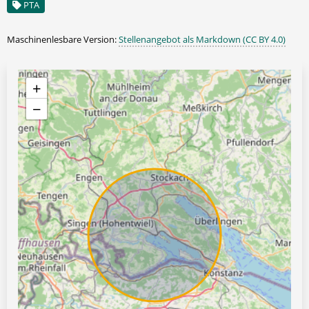
PTA
Maschinenlesbare Version:
Stellenangebot als Markdown (CC BY 4.0)
+
−