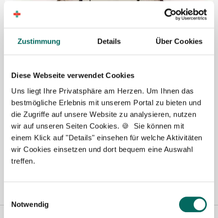
Zustimmung
Details
Über Cookies
Diese Webseite verwendet Cookies
Uns liegt Ihre Privatsphäre am Herzen. Um Ihnen das
bestmögliche Erlebnis mit unserem Portal zu bieten und
die Zugriffe auf unsere Website zu analysieren, nutzen
Arbeitszeitmodelle für PKA
wir auf unseren Seiten Cookies. 🍪 Sie können mit
einem Klick auf "Details" einsehen für welche Aktivitäten
von Jennifer Schulte-Tickmann
wir Cookies einsetzen und dort bequem eine Auswahl
Lesezeit: ca.
2 Min.
| Beitrag vom :
13.09.2018
treffen.
Es ist nicht für jede Apotheke leicht, schnell eine/n PKA
zu finden. Attraktive Arbeitszeitmodelle …
weiterlesen
Einwilligungsauswahl
Notwendig