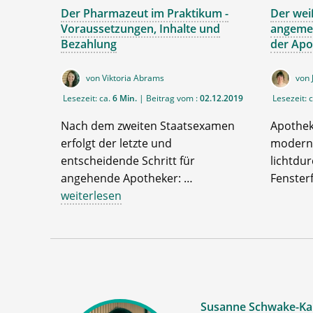
Der Pharmazeut im Praktikum -
Der weiß
Voraussetzungen, Inhalte und
angemes
Bezahlung
der Apo
von Viktoria Abrams
von 
Lesezeit: ca.
6 Min.
| Beitrag vom :
02.12.2019
Lesezeit: 
Nach dem zweiten Staatsexamen
Apothe
erfolgt der letzte und
moderne
entscheidende Schritt für
lichtdu
angehende Apotheker: …
Fenster
weiterlesen
Susanne Schwake-Ka