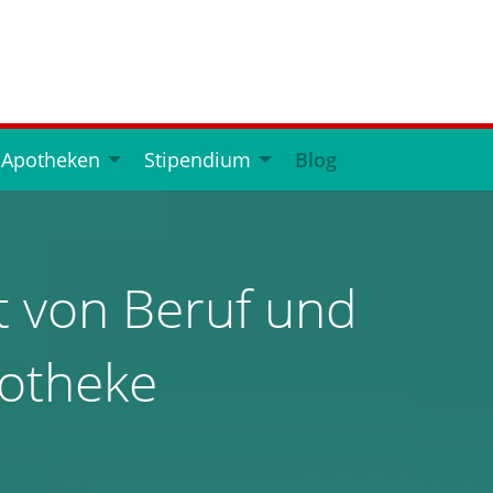
 Apotheken
Stipendium
Blog
t von Beruf und
potheke