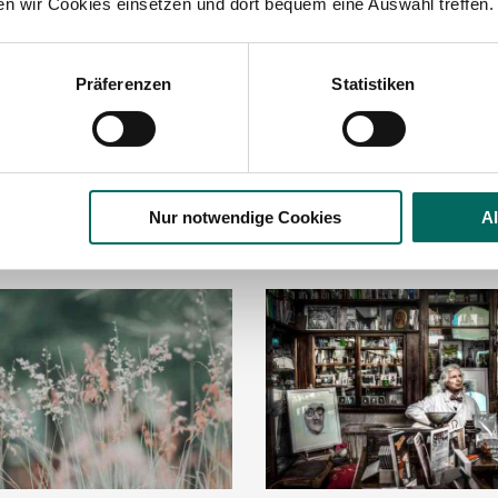
ten wir Cookies einsetzen und dort bequem eine Auswahl treffen.
suchen eine neue Stelle?
Sie haben offene Stellenang
nangebote in Ihrer Region.
passenden (m|w|d), PTA od
Präferenzen
Statistiken
ellenanfrage
Jetzt unver
Nur notwendige Cookies
A
Verwandte Artikel