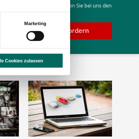
ebote in Ihrer Apotheke? Finden Sie bei uns den
er PKA für Ihre Apotheke.
Marketing
bindliches Angebot anfordern
lle Cookies zulassen