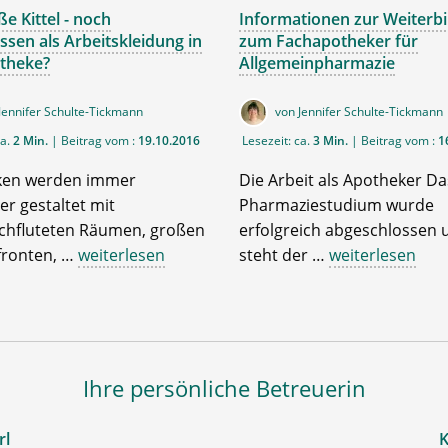
e Kittel - noch
Informationen zur Weiterb
sen als Arbeitskleidung in
zum Fachapotheker für
theke?
Allgemeinpharmazie
Jennifer Schulte-Tickmann
von Jennifer Schulte-Tickmann
ca.
2 Min.
| Beitrag vom :
19.10.2016
Lesezeit: ca.
3 Min.
| Beitrag vom :
1
ken werden immer
Die Arbeit als Apotheker Da
r gestaltet mit
Pharmaziestudium wurde
rchfluteten Räumen, großen
erfolgreich abgeschlossen
fronten, …
weiterlesen
steht der …
weiterlesen
Ihre persönliche Betreuerin
rl
K