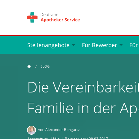
Stellenangebote
Für Bewerber
Für
BLOG
Die Vereinbarkei
Familie in der A
von Alexander Bongartz
Lesezeit: ca.
1 Min.
| Beitrag vom :
29.03.2017