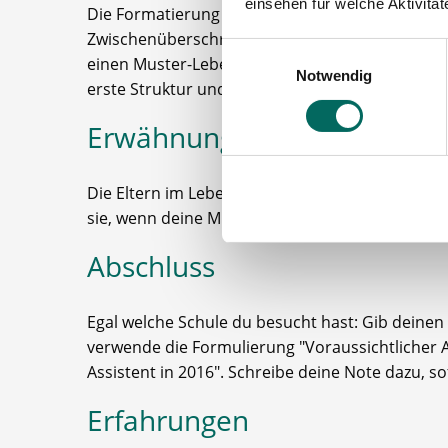
einsehen für welche Aktivitä
Die Formatierung des Dokuments übersichtlich g
Zwischenüberschriften sollten sich zum Beispi
Einwilligungsauswahl
einen Muster-Lebenslauf zur Hand nehmen und 
Notwendig
erste Struktur und Übersichtlichkeit gewährleist
Erwähnungen
Die Eltern im Lebenslauf aufzuführen, ist heute
sie, wenn deine Mutter oder dein Vater auch in
Abschluss
Egal welche Schule du besucht hast: Gib deinen 
verwende die Formulierung "Voraussichtlicher 
Assistent in 2016". Schreibe deine Note dazu, sof
Erfahrungen