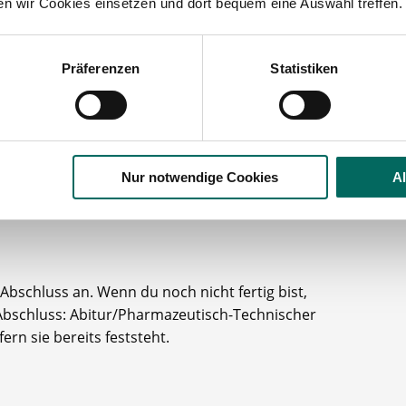
ten wir Cookies einsetzen und dort bequem eine Auswahl treffen.
estalten: Die Überschrift und die
el vom Rest abheben. Zur Vereinfachung kannst du
ihn nach deinen Wünschen abändern. So ist eine
Präferenzen
Statistiken
et.
 eigentlich nicht mehr zeitgemäß. Unser Tipp: Erwähne
Nur notwendige Cookies
A
 einer Apotheke gearbeitet haben.
Abschluss an. Wenn du noch nicht fertig bist,
Abschluss: Abitur/Pharmazeutisch-Technischer
ern sie bereits feststeht.