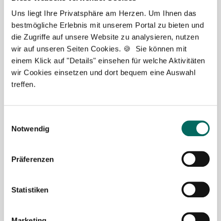
Uns liegt Ihre Privatsphäre am Herzen. Um Ihnen das
bestmögliche Erlebnis mit unserem Portal zu bieten und
Apotheker (m/w/d) in Voll- oder Teilzeit ab sofort in
die Zugriffe auf unsere Website zu analysieren, nutzen
Landkreis Konstanz
wir auf unseren Seiten Cookies. 🍪 Sie können mit
einem Klick auf "Details" einsehen für welche Aktivitäten
Apotheker in Landkreis Konstanz in Voll- oder Teilzeit.
wir Cookies einsetzen und dort bequem eine Auswahl
Tankgutschein bzw. Fahrtkostenzuschuss, Hilfe bei
treffen.
Wohnungssuche, Zuschuss bei Umzug, Übertarifliche
Bezahlung, 13. Gehalt, Betriebliche Altersvorsorge,
Fort- und Weiterbildung.
Einwilligungsauswahl
Notwendig
🌟 PREMIUM-STELLENANGEBOT 🌟
Präferenzen
Statistiken
Apotheker (m/w/d) in Voll- oder Teilzeit ab sofort im
Landkreis Ludwigsburg
Marketing