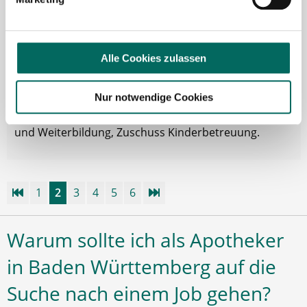
Apotheker in Landkreis Ludwigsburg in Voll- oder
Teilzeit. Tankgutschein bzw. Fahrtkostenzuschuss,
Ticket für öffentliche Verkehrsmittel, Gute
Alle Cookies zulassen
Erreichbarkeit mit öffentlichen Verkehrsmitteln, Hilfe
bei Wohnungssuche, Zuschuss bei Umzug,
Übertarifliche Bezahlung, 13. Gehalt, Betriebliche
Nur notwendige Cookies
Altersvorsorge, Arbeitskleidung wird gestellt, Fort-
und Weiterbildung, Zuschuss Kinderbetreuung.
1
2
3
4
5
6
Warum sollte ich als Apotheker
in Baden Württemberg auf die
Suche nach einem Job gehen?