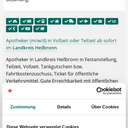
Apotheker (m/w/d) in Vollzeit oder Teilzeit ab sofort
im
Landkreis Heilbronn
Apotheker in Landkreis Heilbronn in Festanstellung,
Teilzeit, Vollzeit. Tankgutschein bzw.
Fahrtkostenzuschuss, Ticket für öffentliche
Verkehrsmittel, Gute Erreichbarkeit mit öffentlichen
Verkehrsmitteln, Hilfe bei Wohnungssuche, Zuschuss
bei Umzug, Urlaubsgeld, Weihnachtsgeld,
Übertarifliche Bezahlung, 13. Gehalt, Betriebliche
Zustimmung
Details
Über Cookies
Altersvorsorge, Fort- und Weiterbildung.
🌟 PREMIUM-STELLENANGEBOT 🌟
Diese Webseite verwendet Cookies