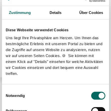
Premium-Stellenangebote in der
Region Frankfurt am Main:
Zustimmung
Details
Über Cookies
Diese Webseite verwendet Cookies
🌟 PREMIUM-STELLENANGEBOT 🌟
Uns liegt Ihre Privatsphäre am Herzen. Um Ihnen das
bestmögliche Erlebnis mit unserem Portal zu bieten und
Apotheker (m/w/d) in Voll- oder Teilzeit ab sofort bei
die Zugriffe auf unsere Website zu analysieren, nutzen
Seligenstadt
wir auf unseren Seiten Cookies. 🍪 Sie können mit
einem Klick auf "Details" einsehen für welche Aktivitäten
wir Cookies einsetzen und dort bequem eine Auswahl
treffen.
Einwilligungsauswahl
🌟 PREMIUM-STELLENANGEBOT 🌟
Notwendig
Präferenzen