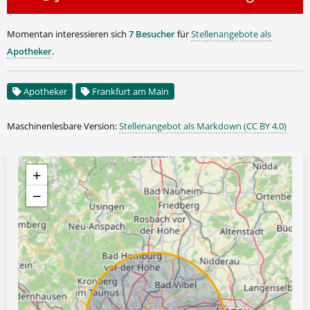
Momentan interessieren sich
7 Besucher
für
Stellenangebote als
Apotheker
.
Apotheker
Frankfurt am Main
Maschinenlesbare Version:
Stellenangebot als Markdown (CC BY 4.0)
+
−