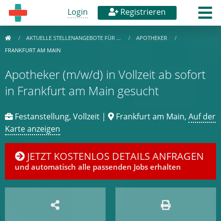
Login
Registrieren
AKTUELLE STELLENANGEBOTE FÜR …
APOTHEKER
FRANKFURT AM MAIN
Apotheker (m/w/d) in Vollzeit ab sofort
in Frankfurt am Main gesucht
Festanstellung, Vollzeit |
Frankfurt am Main,
Auf der
Karte anzeigen
JETZT KOSTENLOS DETAILS ANFRAGEN
und automatisch alle passenden Jobs erhalten