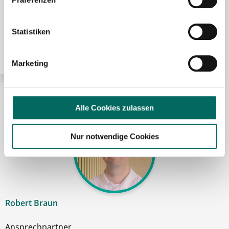
Apotheker (m/w/d) in Voll- oder Teilzeit ab sofort in
Statistiken
Frankfurt am Main
Marketing
Alle Cookies zulassen
Nur notwendige Cookies
Robert Braun
Ansprechpartner