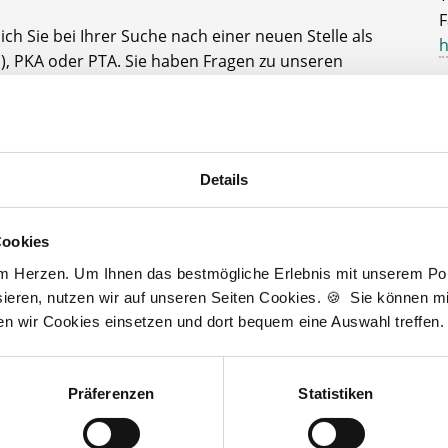
F
ch Sie bei Ihrer Suche nach einer neuen Stelle als
h
, PKA oder PTA. Sie haben Fragen zu unseren
A
der dem Ablauf, nachdem Sie eine kostenlose
gesendet haben? Dann kontaktieren Sie mich gerne.
D
J
t zur kostenlosen Stellenanfrage
3
Details
Cookies
am Herzen. Um Ihnen das bestmögliche Erlebnis mit unserem Port
Wir fördern
ieren, nutzen wir auf unseren Seiten Cookies. 🍪 Sie können mit
ten wir Cookies einsetzen und dort bequem eine Auswahl treffen.
Präferenzen
Statistiken