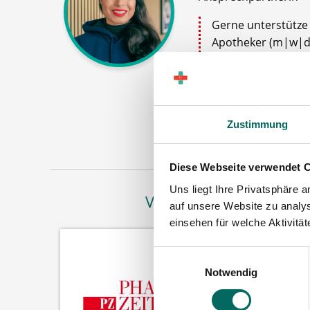
Gerne unterstütze i
Apotheker (m|w|d)
Stellenanzeigen o
Stellenanfrage ab
Jetz
Zustimmung
Diese Webseite verwendet 
Uns liegt Ihre Privatsphäre 
Vertreten in
auf unsere Website zu analys
einsehen für welche Aktivitä
Einwilligungsauswahl
Notwendig