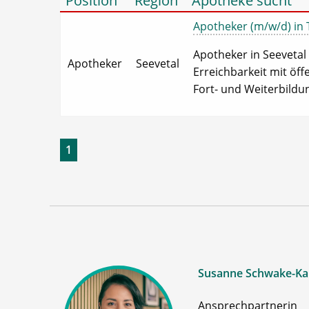
Position
Region
Apotheke sucht
Apotheker (m/w/d) in T
Apotheker in Seevetal 
Apotheker
Seevetal
Erreichbarkeit mit öff
Fort- und Weiterbildu
1
Susanne Schwake-Ka
Ansprechpartnerin