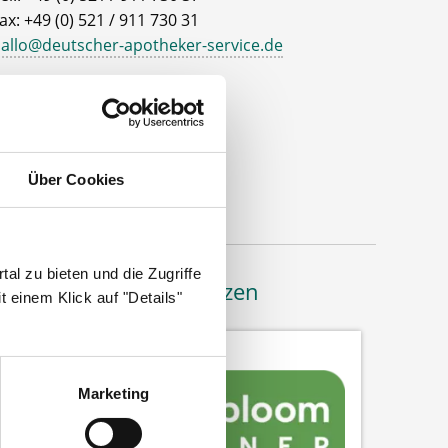
ax: +49 (0) 521 / 911 730 31
allo@deutscher-apotheker-service.de
dresse
eutscher Apotheker Service
ohanneswerkstr. 4
3611 Bielefeld
Über Cookies
al zu bieten und die Zugriffe
Bäume pflanzen
 einem Klick auf "Details"
Marketing