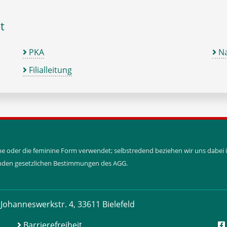
t
PKA
Na
Filialleitung
ine oder die feminine Form verwendet; selbstredend beziehen wir uns dabe
tenden gesetzlichen Bestimmungen des AGG.
Johanneswerkstr. 4, 33611 Bielefeld
Barrierefreiheit