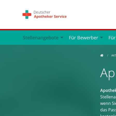
Stellenangebote
Für Bewerber
Für
AK
Ap
Apothek
Stellen
wenn Si
das Pass