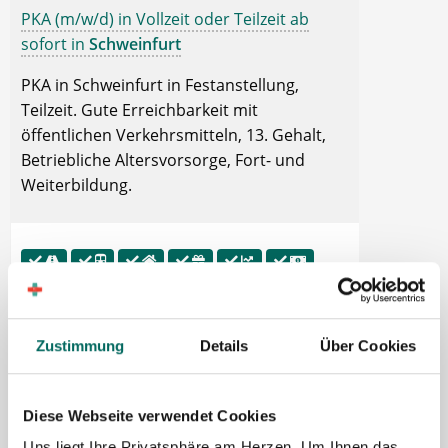
PKA (m/w/d) in Vollzeit oder Teilzeit ab
sofort in
Schweinfurt
PKA in Schweinfurt in Festanstellung,
Teilzeit. Gute Erreichbarkeit mit
öffentlichen Verkehrsmitteln, 13. Gehalt,
Betriebliche Altersvorsorge, Fort- und
Weiterbildung.
PKA (m/w/d) in Vollzeit oder Teilzeit ab
Zustimmung
Details
Über Cookies
sofort in
Straubing
PKA in Straubing in Festanstellung, Teilzeit.
Diese Webseite verwendet Cookies
Tankgutschein bzw. Fahrtkostenzuschuss,
Gute Erreichbarkeit mit öffentlichen
Uns liegt Ihre Privatsphäre am Herzen. Um Ihnen das