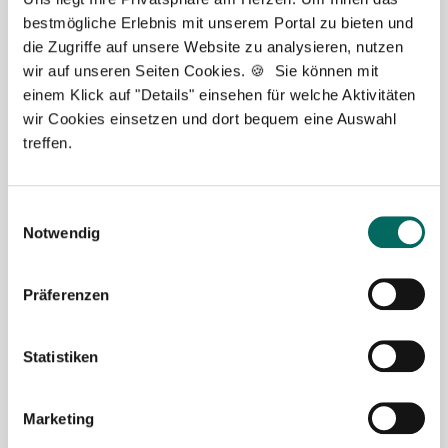
Verkehrsmitteln, Hilfe bei Wohnungssuche,
bestmögliche Erlebnis mit unserem Portal zu bieten und
Weihnachtsgeld, Übertarifliche Bezahlung,
die Zugriffe auf unsere Website zu analysieren, nutzen
Betriebliche Altersvorsorge, Fort- und
wir auf unseren Seiten Cookies. 🍪 Sie können mit
Weiterbildung.
einem Klick auf "Details" einsehen für welche Aktivitäten
wir Cookies einsetzen und dort bequem eine Auswahl
treffen.
Einwilligungsauswahl
Notwendig
PKA (m/w/d) in Teilzeit ab sofort in
Stuttgart
Präferenzen
PKA in Stuttgart in Festanstellung, Teilzeit.
Tankgutschein bzw. Fahrtkostenzuschuss,
Ticket für öffentliche Verkehrsmittel, Gute
Statistiken
Erreichbarkeit mit öffentlichen
Verkehrsmitteln, Hilfe bei Wohnungssuche,
Marketing
Zuschuss bei Umzug, Weihnachtsgeld, 13.