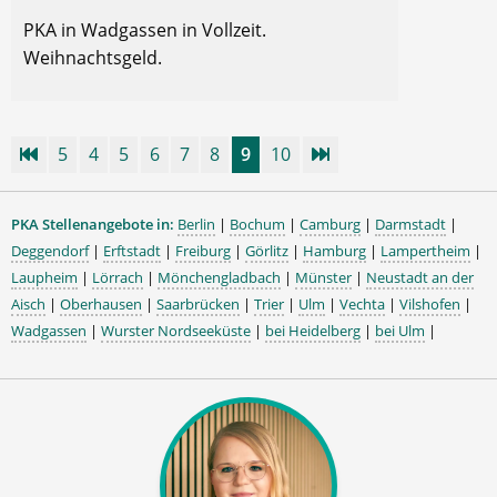
PKA in Wadgassen in Vollzeit.
Weihnachtsgeld.
5
4
5
6
7
8
9
10
PKA Stellenangebote in:
Berlin
|
Bochum
|
Camburg
|
Darmstadt
|
Deggendorf
|
Erftstadt
|
Freiburg
|
Görlitz
|
Hamburg
|
Lampertheim
|
Laupheim
|
Lörrach
|
Mönchengladbach
|
Münster
|
Neustadt an der
Aisch
|
Oberhausen
|
Saarbrücken
|
Trier
|
Ulm
|
Vechta
|
Vilshofen
|
Wadgassen
|
Wurster Nordseeküste
|
bei Heidelberg
|
bei Ulm
|