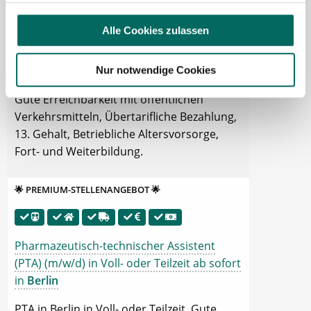
Pharmazeutisch-technischer Assistent
(PTA) (m/w/d) in Voll- oder Teilzeit ab sofort
Alle Cookies zulassen
in
Bergheim
PTA in Bergheim in Voll- oder Teilzeit.
Nur notwendige Cookies
Tankgutschein bzw. Fahrtkostenzuschuss,
Gute Erreichbarkeit mit öffentlichen
Verkehrsmitteln, Übertarifliche Bezahlung,
13. Gehalt, Betriebliche Altersvorsorge,
Fort- und Weiterbildung.
🌟 PREMIUM-STELLENANGEBOT 🌟
Pharmazeutisch-technischer Assistent
(PTA) (m/w/d) in Voll- oder Teilzeit ab sofort
in
Berlin
PTA in Berlin in Voll- oder Teilzeit. Gute