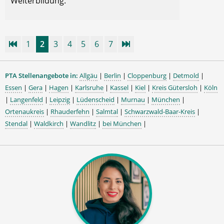
Weiterbildung.
1
2
3
4
5
6
7
PTA Stellenangebote in:
Allgäu
|
Berlin
|
Cloppenburg
|
Detmold
|
Essen
|
Gera
|
Hagen
|
Karlsruhe
|
Kassel
|
Kiel
|
Kreis Gütersloh
|
Köln
|
Langenfeld
|
Leipzig
|
Lüdenscheid
|
Murnau
|
München
|
Ortenaukreis
|
Rhauderfehn
|
Salmtal
|
Schwarzwald-Baar-Kreis
|
Stendal
|
Waldkirch
|
Wandlitz
|
bei München
|