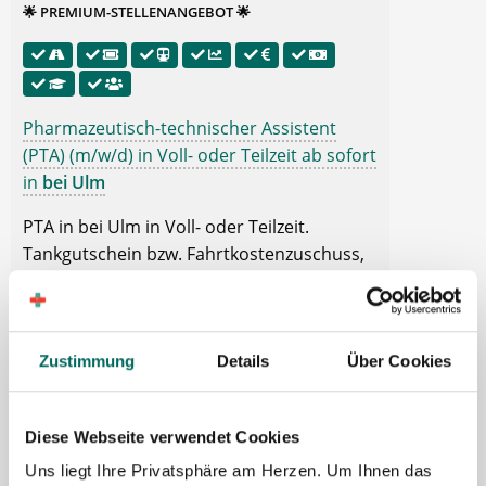
🌟 PREMIUM-STELLENANGEBOT 🌟
Pharmazeutisch-technischer Assistent
(PTA) (m/w/d) in Voll- oder Teilzeit ab sofort
in
bei Ulm
PTA in bei Ulm in Voll- oder Teilzeit.
Tankgutschein bzw. Fahrtkostenzuschuss,
Ticket für öffentliche Verkehrsmittel, Gute
Erreichbarkeit mit öffentlichen
Verkehrsmitteln, Übertarifliche Bezahlung,
13. Gehalt, Betriebliche Altersvorsorge,
Zustimmung
Details
Über Cookies
Fort- und Weiterbildung, Zuschuss
Kinderbetreuung.
Diese Webseite verwendet Cookies
Uns liegt Ihre Privatsphäre am Herzen. Um Ihnen das
🌟 PREMIUM-STELLENANGEBOT 🌟