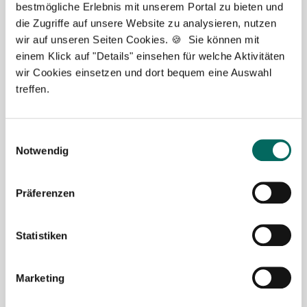
bestmögliche Erlebnis mit unserem Portal zu bieten und
die Zugriffe auf unsere Website zu analysieren, nutzen
wir auf unseren Seiten Cookies. 🍪 Sie können mit
Pharmazeutisch-technischer Assistent
einem Klick auf "Details" einsehen für welche Aktivitäten
(PTA) (m/w/d) in Voll- oder Teilzeit ab sofort
wir Cookies einsetzen und dort bequem eine Auswahl
in
Bensheim
treffen.
PTA in Bensheim in Voll- oder Teilzeit.
Tankgutschein bzw. Fahrtkostenzuschuss,
Einwilligungsauswahl
Ticket für öffentliche Verkehrsmittel, Gute
Notwendig
Erreichbarkeit mit öffentlichen
Verkehrsmitteln, Übertarifliche Bezahlung,
Präferenzen
Betriebliche Altersvorsorge, Fort- und
Weiterbildung.
Statistiken
🌟 PREMIUM-STELLENANGEBOT 🌟
Marketing